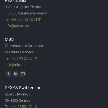
PEXYS Gex
opens
opens
opens
page
30 Rue Auguste Piccard
in
in
in
opens
F-01630 Saint-Genis-Pouilly
new
new
new
in
Tel.
+33 (0)4 50 42 01 31
window
window
window
new
info@pexys.com
window
MBS
21 avenue des Castelans
MC-98000 Monaco
Tél.
+377 93 25 33 13
info@mbs.mc
Trouvez nous sur :
Facebook
LinkedIn
Site
page
page
Web
PEXYS Switzerland
opens
opens
page
Quai du Rhône, 8
in
in
opens
CH-1205 Genève
new
new
in
Tel.
+41 22 501 70 12
window
window
new