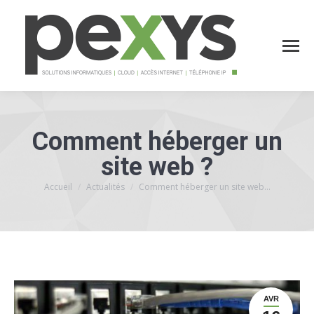
Comment héberger un
site web ?
Accueil
Actualités
Comment héberger un site web…
Vous êtes ici :
AVR