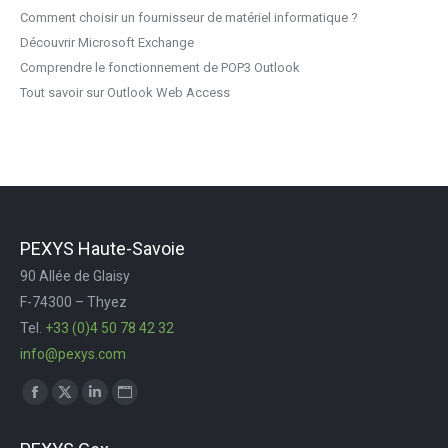
Comment choisir un fournisseur de matériel informatique ?
Découvrir Microsoft Exchange
Comprendre le fonctionnement de POP3 Outlook
Tout savoir sur Outlook Web Access
PEXYS Haute-Savoie
90 Allée de Glaisy
F-74300 – Thyez
Tel.
+33 (0)4 50 78 42 32
info@pexys.com
Trouvez nous sur :
Facebook
X
LinkedIn
Site
page
page
page
Web