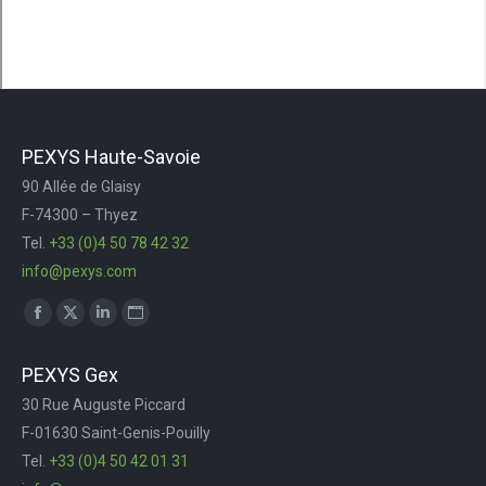
PEXYS Haute-Savoie
90 Allée de Glaisy
F-74300 – Thyez
Tel.
+33 (0)4 50 78 42 32
info@pexys.com
Trouvez nous sur :
Facebook
X
LinkedIn
Site
page
page
page
Web
PEXYS Gex
opens
opens
opens
page
30 Rue Auguste Piccard
in
in
in
opens
F-01630 Saint-Genis-Pouilly
new
new
new
in
Tel.
+33 (0)4 50 42 01 31
window
window
window
new