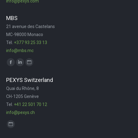
info@pexys.com
window
MBS
21 avenue des Castelans
MC-98000 Monaco
Tél.
+377 93 25 33 13
info@mbs.mc
Trouvez nous sur :
Facebook
LinkedIn
Site
page
page
Web
PEXYS Switzerland
opens
opens
page
Quai du Rhône, 8
in
in
opens
CH-1205 Genève
new
new
in
Tel.
+41 22 501 70 12
window
window
new
info@pexys.ch
window
Trouvez nous sur :
Site
Web