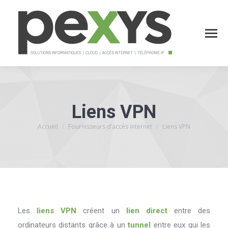
Liens VPN
Accueil
Fournisseurs d’accès internet
Liens VPN
Vous êtes ici :
Les
liens VPN
créent un
lien direct
entre des
ordinateurs distants grâce à un
tunnel
entre eux qui les