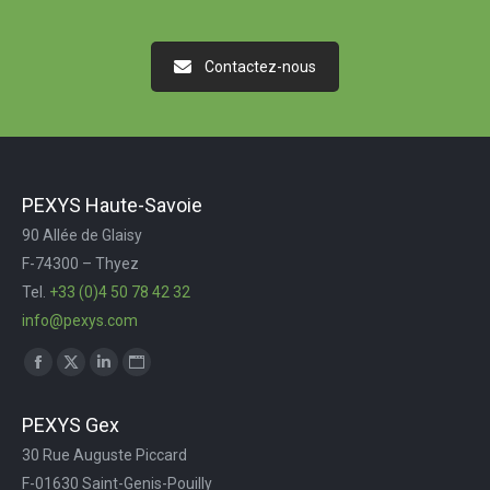
Contactez-nous
PEXYS Haute-Savoie
90 Allée de Glaisy
F-74300 – Thyez
Tel.
+33 (0)4 50 78 42 32
info@pexys.com
Trouvez nous sur :
Facebook
X
LinkedIn
Site
page
page
page
Web
PEXYS Gex
opens
opens
opens
page
30 Rue Auguste Piccard
in
in
in
opens
F-01630 Saint-Genis-Pouilly
new
new
new
in