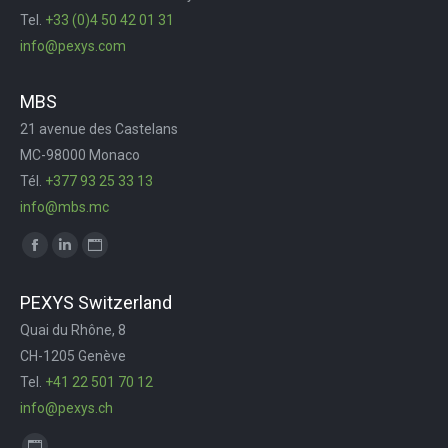
Tel.
+33 (0)4 50 42 01 31
window
window
window
new
info@pexys.com
window
MBS
21 avenue des Castelans
MC-98000 Monaco
Tél.
+377 93 25 33 13
info@mbs.mc
Trouvez nous sur :
Facebook
LinkedIn
Site
page
page
Web
PEXYS Switzerland
opens
opens
page
Quai du Rhône, 8
in
in
opens
CH-1205 Genève
new
new
in
Tel.
+41 22 501 70 12
window
window
new
info@pexys.ch
window
Trouvez nous sur :