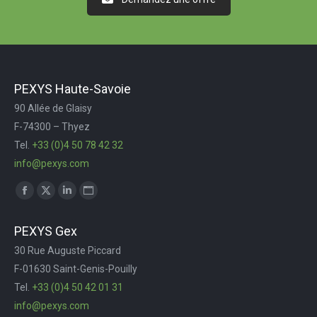
PEXYS Haute-Savoie
90 Allée de Glaisy
F-74300 – Thyez
Tel.
+33 (0)4 50 78 42 32
info@pexys.com
Trouvez nous sur :
Facebook
X
LinkedIn
Site
page
page
page
Web
PEXYS Gex
opens
opens
opens
page
30 Rue Auguste Piccard
in
in
in
opens
F-01630 Saint-Genis-Pouilly
new
new
new
in
Tel.
+33 (0)4 50 42 01 31
window
window
window
new
info@pexys.com
window