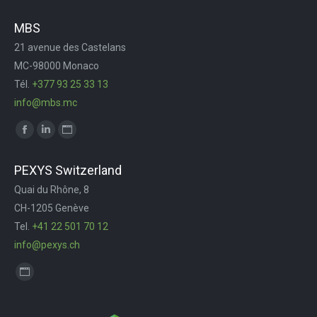
MBS
21 avenue des Castelans
MC-98000 Monaco
Tél.
+377 93 25 33 13
info@mbs.mc
Trouvez nous sur :
Facebook
LinkedIn
Site
page
page
Web
PEXYS Switzerland
opens
opens
page
Quai du Rhône, 8
in
in
opens
CH-1205 Genève
new
new
in
Tel.
+41 22 501 70 12
window
window
new
info@pexys.ch
window
Trouvez nous sur :
Site
Web
page