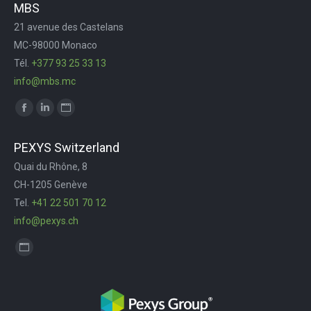
MBS
21 avenue des Castelans
MC-98000 Monaco
Tél.
+377 93 25 33 13
info@mbs.mc
Trouvez nous sur :
Facebook
LinkedIn
Site
page
page
Web
PEXYS Switzerland
opens
opens
page
Quai du Rhône, 8
in
in
opens
CH-1205 Genève
new
new
in
Tel.
+41 22 501 70 12
window
window
new
info@pexys.ch
window
Trouvez nous sur :
Site
Web
page
opens