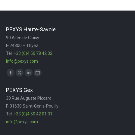
PEXYS Haute-Savoie
90 Allée de Glaisy
F-74300 – Thyez
Tel.
+33 (0)4 50 78 42 32
info@pexys.com
Trouvez nous sur :
Facebook
X
LinkedIn
Site
page
page
page
Web
PEXYS Gex
opens
opens
opens
page
30 Rue Auguste Piccard
in
in
in
opens
F-01630 Saint-Genis-Pouilly
new
new
new
in
Tel.
+33 (0)4 50 42 01 31
window
window
window
new
info@pexys.com
window