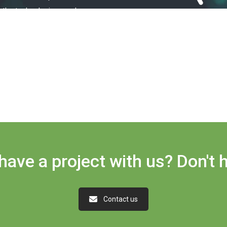
 the technologies used, as
have a project with us? Don't h
Contact us