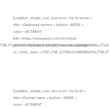
[ucaddon_simple_icon_box icon= »fa fa-server »
title= »Dedicated servers » button= »MORE »
color= »#73A854″
link= »https://www.pexys.com/en/cloud-
lJTNEJTIydGV4dC1hbGlnbiUzQSUyMGNlbnRlciUzQiUyMiUzRVRvJTI
services/dedicated-servers/ » uc_init_settings= » »
uc_fonts_data= »JTdCJTdE »]JTNDcCUyMHN0eWxlJTNEJT
[ucaddon_simple_icon_box icon= »fa fa-at »
title= »Domain name » button= »MORE »
color= »#73A854″