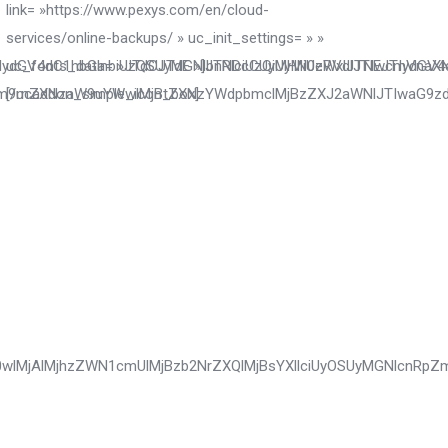
link= »https://www.pexys.com/en/cloud-
services/online-backups/ » uc_init_settings= » »
IydGV4dC1hbGlnbiUzQSUyMGNlbnRlciUzQiUyMiUzRVdlJTIwcmVnaX
uc_fonts_data= »JTdCJTdE »]JTNDcCUyMHN0eWxlJTNEJTIydG
jBwcm9mZXNzaW9uYWwlMjBtZXNzYWdpbmclMjBzZXJ2aWNlJTIwaG9z
[/ucaddon_simple_icon_box]
TU0wlMjAlMjhzZWN1cmUlMjBzb2NrZXQlMjBsYXllciUyOSUyMGNlcnR