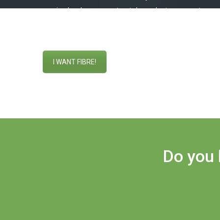
service level agreement not dependent on operators or
well as the expertise of a team on a human scale.
I WANT FIBRE!
Do you 