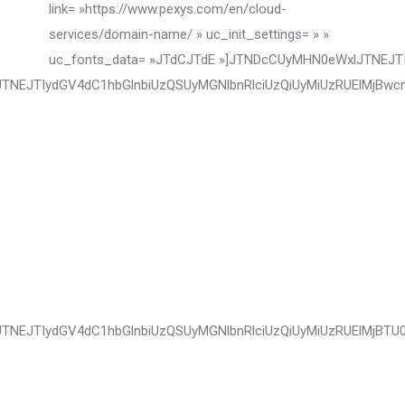
link= »https://www.pexys.com/en/cloud-
services/domain-name/ » uc_init_settings= » »
uc_fonts_data= »JTdCJTdE »]JTNDcCUyMHN0eWxlJTNEJT
lJTNEJTIydGV4dC1hbGlnbiUzQSUyMGNlbnRlciUzQiUyMiUzRUElM
JTNEJTIydGV4dC1hbGlnbiUzQSUyMGNlbnRlciUzQiUyMiUzRUElMjB