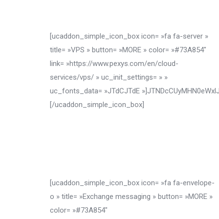
[ucaddon_simple_icon_box icon= »fa fa-server »
title= »VPS » button= »MORE » color= »#73A854″
link= »https://www.pexys.com/en/cloud-
services/vps/ » uc_init_settings= » »
uc_fonts_data= »JTdCJTdE »]JTNDcCUyMHN0eWx
[/ucaddon_simple_icon_box]
[ucaddon_simple_icon_box icon= »fa fa-envelope-
o » title= »Exchange messaging » button= »MORE »
color= »#73A854″