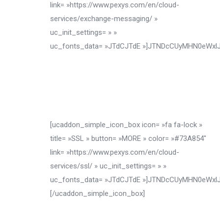
link= »https://www.pexys.com/en/cloud-
services/exchange-messaging/ »
uc_init_settings= » »
uc_fonts_data= »JTdCJTdE »]JTNDcCUyMHN0eWx
[ucaddon_simple_icon_box icon= »fa fa-lock »
title= »SSL » button= »MORE » color= »#73A854″
link= »https://www.pexys.com/en/cloud-
services/ssl/ » uc_init_settings= » »
uc_fonts_data= »JTdCJTdE »]JTNDcCUyMHN0eWxl
[/ucaddon_simple_icon_box]