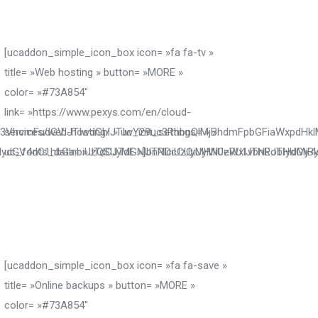
[ucaddon_simple_icon_box icon= »fa fa-tv »
title= »Web hosting » button= »MORE »
color= »#73A854″
link= »https://www.pexys.com/en/cloud-
wZ3VhcmFudGVlJTIwdGhlJTIwY29uc3RhbnQlMjBhdmFpbGFiaWxpdH
services/web-hosting/ » uc_init_settings= » »
IydGV4dC1hbGlnbiUzQSUyMGNlbnRlciUzQiUyMiUzRU1vbnRobHklMj
uc_fonts_data= »JTdCJTdE »]JTNDcCUyMHN0eWxlJTNEJTIydGV
[ucaddon_simple_icon_box icon= »fa fa-save »
title= »Online backups » button= »MORE »
color= »#73A854″